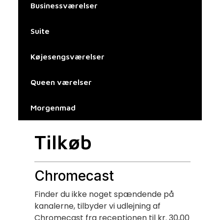
Tilføj din overskrift her
Businessværelser
Suite
Køjesengsværelser
Queen værelser
Morgenmad
Tilkøb
Chromecast
Finder du ikke noget spændende på
kanalerne, tilbyder vi udlejning af
Chromecast fra receptionen til kr. 30,00