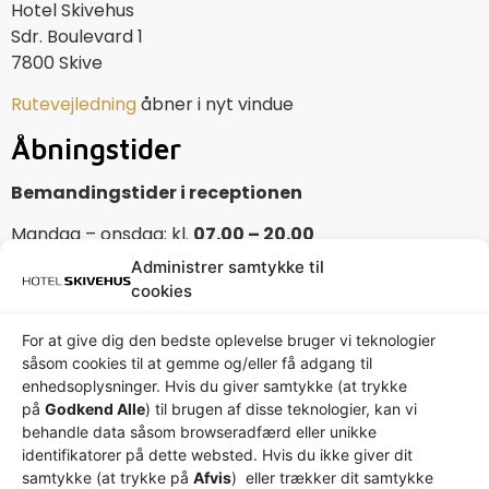
Hotel Skivehus
Sdr. Boulevard 1
7800 Skive
Rutevejledning
åbner i nyt vindue
Åbningstider
Bemandingstider i receptionen
Mandag – onsdag: kl.
07.00 – 20.00
Torsdag – fredag: kl.
07.00 – 18.00
Administrer samtykke til
Lørdag: kl.
08.00 – 18.00
cookies
Søndag:
08.00 – 15.00
For at give dig den bedste oplevelse bruger vi teknologier
Check-in fra kl. 14.00
såsom cookies til at gemme og/eller få adgang til
Check-ud senest kl. 11.00
enhedsoplysninger. Hvis du giver samtykke (at trykke
på
Godkend Alle
) til brugen af ​​disse teknologier, kan vi
Hvis du ankommer uden for receptionens
behandle data såsom browseradfærd eller unikke
åbningstid, så kontakt os venligst.
identifikatorer på dette websted. Hvis du ikke giver dit
samtykke (at trykke på
Afvis
) eller trækker dit samtykke