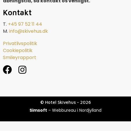
åbningstid, så kontakt os venligst.
Kontakt
T.
+45 97 52 11 44
M.
info@skivehus.dk
Privatlivspolitik
Cookiepolitik
Smileyrapport
© Hotel Skivehus - 2026
Simsoft
– Webbureau i Nordjylland