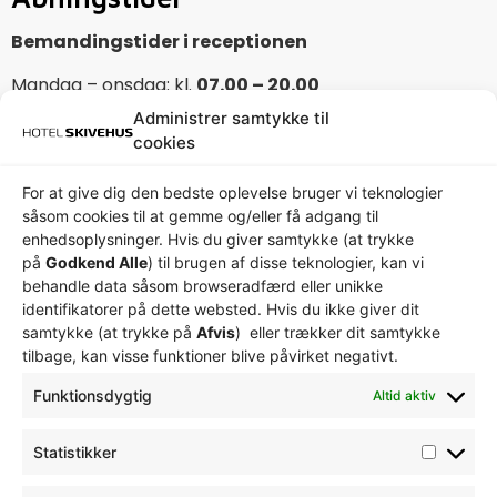
Bemandingstider i receptionen
Mandag – onsdag: kl.
07.00 – 20.00
Torsdag – fredag: kl.
07.00 – 18.00
Administrer samtykke til
Lørdag: kl.
08.00 – 18.00
cookies
Søndag:
08.00 – 15.00
For at give dig den bedste oplevelse bruger vi teknologier
Check-in fra kl. 14.00
såsom cookies til at gemme og/eller få adgang til
Check-ud senest kl. 11.00
enhedsoplysninger. Hvis du giver samtykke (at trykke
på
Godkend Alle
) til brugen af ​​disse teknologier, kan vi
Hvis du ankommer uden for receptionens
behandle data såsom browseradfærd eller unikke
åbningstid, så kontakt os venligst.
identifikatorer på dette websted. Hvis du ikke giver dit
samtykke (at trykke på
Afvis
) eller trækker dit samtykke
Kontakt
tilbage, kan visse funktioner blive påvirket negativt.
T.
+45 97 52 11 44
Funktionsdygtig
Altid aktiv
M.
info@skivehus.dk
Statistikker
Privatlivspolitik
Cookiepolitik