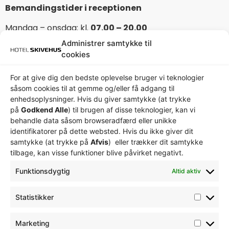
Bemandingstider i receptionen
Mandag – onsdag: kl.
07.00 – 20.00
Torsdag – fredag: kl.
07.00 – 18.00
Administrer samtykke til
Lørdag: kl.
08.00 – 18.00
cookies
Søndag:
08.00 – 15.00
For at give dig den bedste oplevelse bruger vi teknologier
Check-in fra kl. 14.00
såsom cookies til at gemme og/eller få adgang til
Check-ud senest kl. 11.00
enhedsoplysninger. Hvis du giver samtykke (at trykke
på
Godkend Alle
) til brugen af ​​disse teknologier, kan vi
Hvis du ankommer uden for receptionens
behandle data såsom browseradfærd eller unikke
åbningstid, så kontakt os venligst.
identifikatorer på dette websted. Hvis du ikke giver dit
samtykke (at trykke på
Afvis
) eller trækker dit samtykke
Kontakt
tilbage, kan visse funktioner blive påvirket negativt.
T.
+45 97 52 11 44
Funktionsdygtig
Altid aktiv
M.
info@skivehus.dk
Statistikker
Privatlivspolitik
Cookiepolitik
Marketing
Smileyrapport