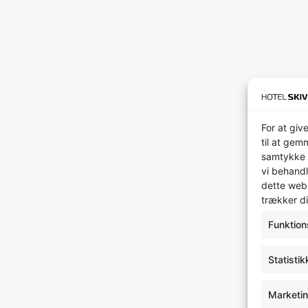
For at giv
til at gem
samtykke 
vi behandl
dette webs
trækker di
Funktion
Statistik
Marketi